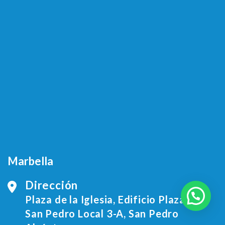
Marbella
Dirección
Soy Jesús, ¿puedo ayudarle?
Plaza de la Iglesia, Edificio Plaza de
San Pedro Local 3-A, San Pedro