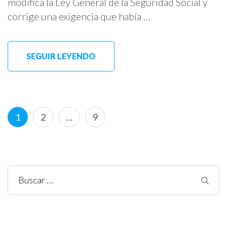
modifica la Ley General de la Seguridad Social y
corrige una exigencia que había …
SEGUIR LEYENDO
Paginación
Página
Página
Página
1
2
…
9
de
entradas
Buscar: