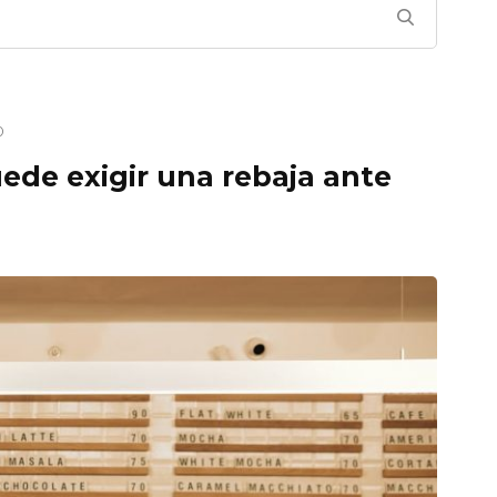
o
uede exigir una rebaja ante
Asami Ikeda
¡Me han ayudado muchísimo! No
podrían ser más profesionales…
Rápidos, precisos, y sobre todo,
piensan en la situación personal.
Necesitaba solucionar mi problema
Leer más
siendo madre de dos niños y
divorciada… ¡Muchísimas gracias!