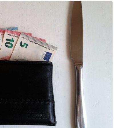
A
¡Me ha
podría
Rápido
piensan
Necesit
sien
divorci