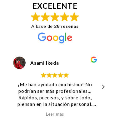
EXCELENTE
A base de
28 reseñas
sami Ikeda
mari jose
n ayudado muchísimo! No
Increíble !! tanto Jesú
n ser más profesionales…
gran equipo,hicieron u
s, precisos, y sobre todo,
excelente me resolvie
 en la situación personal.
asuntos con una gran r
aba solucionar mi problema
profesionalidad,sobre 
Leer más
Leer más
do madre de dos niños y
buen trato con el cli
ada… ¡Muchísimas gracias!
"LOS RECOMIENDO AL