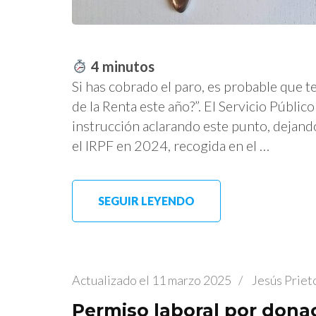
4
minutos
Si has cobrado el paro, es probable que t
de la Renta este año?”. El Servicio Públi
instrucción aclarando este punto, dejando
el IRPF en 2024, recogida en el …
SEGUIR LEYENDO
Actualizado el
11 marzo 2025
/
Jesús Priet
Permiso laboral por dona